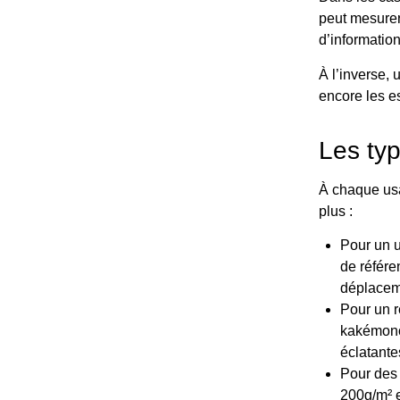
peut mesurer 
d’information
À l’inverse, 
encore les e
Les ty
À chaque usa
plus :
Pour un u
de référe
déplacem
Pour un r
kakémono 
éclatante
Pour des 
200g/m² e