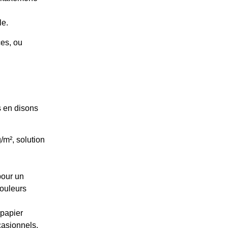
le.
ces, ou
s en disons
/m², solution
pour un
couleurs
 papier
ccasionnels.