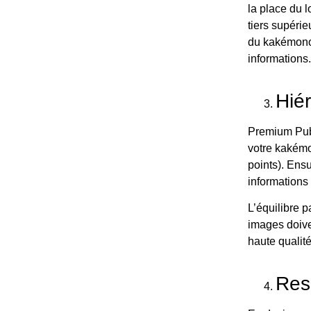
la place du 
tiers supérie
du kakémono 
informations
Hiér
Premium Pub 
votre kakémo
points). Ensu
informations 
L’équilibre p
images doive
haute qualit
Res