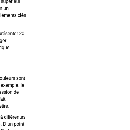
 supérieur
in un
éléments clés
présenter 20
iger
tique
couleurs sont
’exemple, le
ression de
ait,
ttre.
à différentes
e. D’un point