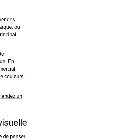
rer des
marque, ou
rincipal
te
que. En
mercial
de couleurs
andez un
visuelle
re de penser