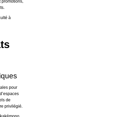
t promotions,
ts.
ulté à
ts
iques
ales pour
as d’espaces
els de
e privilégié.
e kakémono