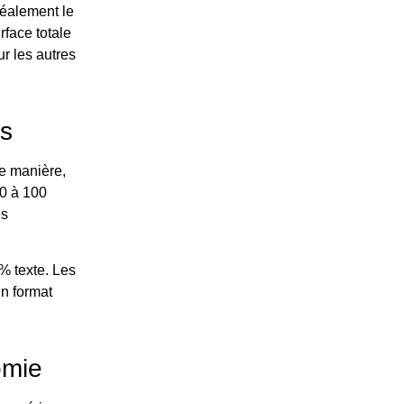
déalement le
rface totale
r les autres
es
te manière,
80 à 100
es
 % texte. Les
un format
nomie