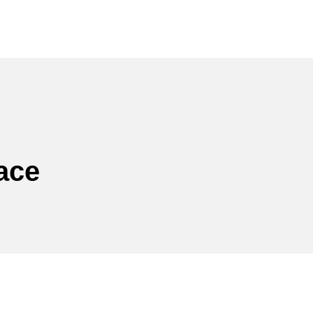
ration intérieure
Nos réalisations
À propos
Contact
ace