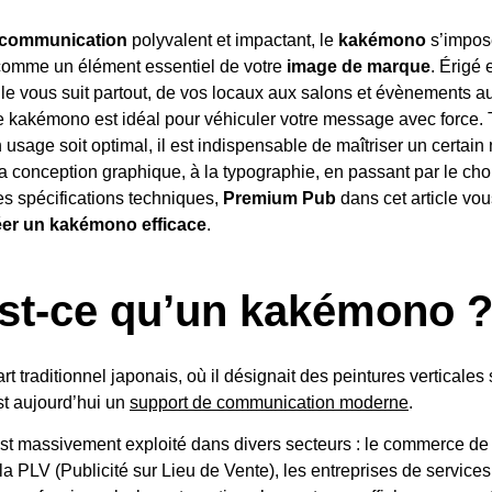
 communication
polyvalent et impactant, le
kakémono
s’impos
comme un élément essentiel de votre
image de marque
. Érigé 
le vous suit partout, de vos locaux aux salons et évènements 
Le kakémono est idéal pour véhiculer votre message avec force. 
 usage soit optimal, il est indispensable de maîtriser un certai
la conception graphique, à la typographie, en passant par le cho
es spécifications techniques,
Premium Pub
dans cet article vo
éer un kakémono efficace
.
st-ce qu’un kakémono 
’art traditionnel japonais, où il désignait des peintures verticales 
t aujourd’hui un
support de communication moderne
.
st massivement exploité dans divers secteurs : le commerce de 
r la PLV (Publicité sur Lieu de Vente), les entreprises de service