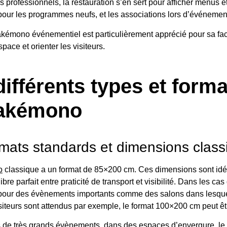
s professionnels, la restauration s’en sert pour afficher menus e
 pour les programmes neufs, et les associations lors d’événemen
kakémono événementiel est particulièrement apprécié pour sa fac
space et orienter les visiteurs.
différents types et forma
kakémono
rmats standards et dimensions class
o
classique a un format de 85×200 cm. Ces dimensions sont idé
libre parfait entre praticité de transport et visibilité. Dans les c
 pour des évènements importants comme des salons dans lesqu
iteurs sont attendus par exemple, le format 100×200 cm peut êtr
 de très grands évènements, dans des espaces d’envergure, l