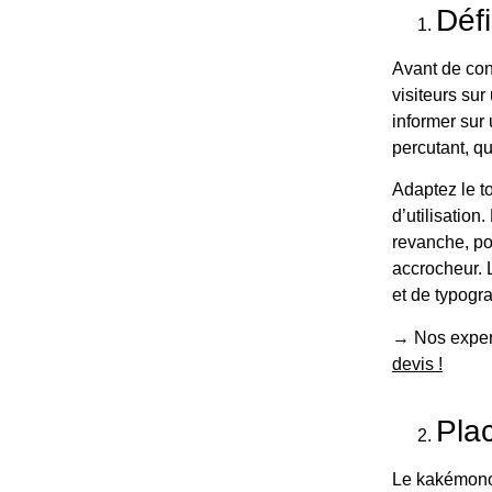
Défi
Avant de conc
visiteurs sur
informer sur
percutant, qu
Adaptez le to
d’utilisation
revanche, po
accrocheur. 
et de typogr
→ Nos expert
devis !
Plac
Le kakémono 