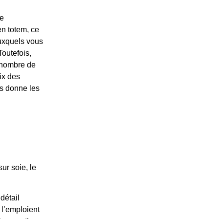
e
en totem, ce
auxquels vous
Toutefois,
n nombre de
ix des
us donne les
?
sur soie, le
détail
s l’emploient