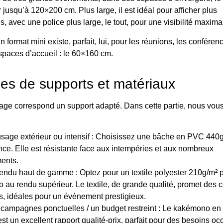
jusqu’à 120×200 cm. Plus large, il est idéal pour afficher plus
s, avec une police plus large, le tout, pour une visibilité maxima
un format mini existe, parfait, lui, pour les réunions, les conféren
spaces d’accueil : le 60×160 cm.
pes de supports et matériaux
ge correspond un support adapté. Dans cette partie, nous vou
sage extérieur ou intensif : Choisissez une bâche en PVC 440g
nce. Elle est résistante face aux intempéries et aux nombreux
ents.
endu haut de gamme : Optez pour un textile polyester 210g/m² 
au rendu supérieur. Le textile, de grande qualité, promet des 
s, idéales pour un évènement prestigieux.
campagnes ponctuelles / un budget restreint : Le kakémono en
st un excellent rapport qualité-prix, parfait pour des besoins o