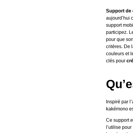
Support de
aujourd’hui 
support mobi
participez. 
pour que son
critères. De 
couleurs et l
clés pour
cr
Qu’e
Inspiré par l
kakémono es
Ce support e
l’utilise pou