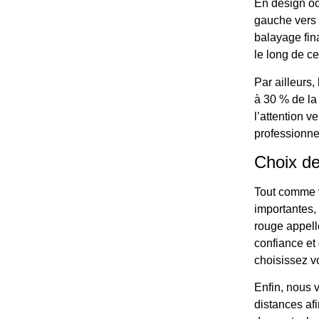
En design occ
gauche vers l
balayage fina
le long de cet
Par ailleurs,
à 30 % de la 
l’attention v
professionne
Choix de
Tout comme v
importantes,
rouge appelle
confiance et 
choisissez v
Enfin, nous 
distances afi