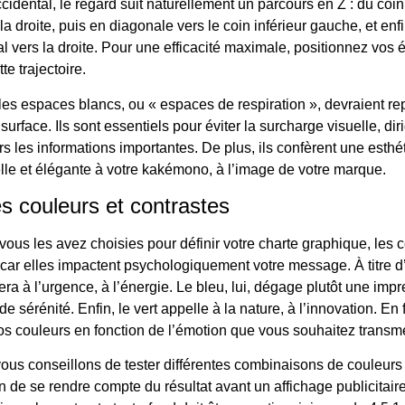
idental, le regard suit naturellement un parcours en Z : du coin
a droite, puis en diagonale vers le coin inférieur gauche, et enf
l vers la droite. Pour une efficacité maximale, positionnez vos 
te trajectoire.
 les espaces blancs, ou « espaces de respiration », devraient re
surface. Ils sont essentiels pour éviter la surcharge visuelle, dir
ers les informations importantes. De plus, ils confèrent une esthé
lle et élégante à votre kakémono, à l’image de votre marque.
s couleurs et contrastes
ous les avez choisies pour définir votre charte graphique, les 
 car elles impactent psychologiquement votre message. À titre d
ra à l’urgence, à l’énergie. Le bleu, lui, dégage plutôt une imp
de sérénité. Enfin, le vert appelle à la nature, à l’innovation. En f
os couleurs en fonction de l’émotion que vous souhaitez transme
vous conseillons de tester différentes combinaisons de couleurs 
n de se rendre compte du résultat avant un affichage publicitair