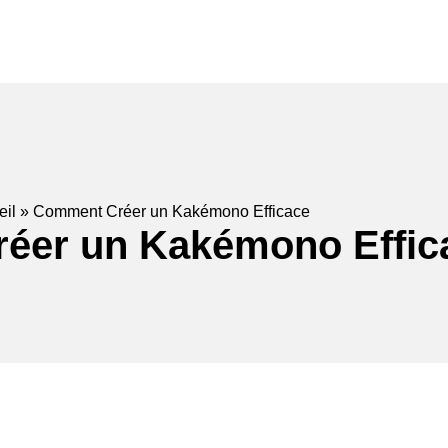
gnalétique
Marquage véhicules
Papeterie publicitaire
Déco
eil
»
Comment Créer un Kakémono Efficace
éer un Kakémono Effic