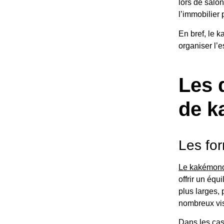
lors de salon
l’immobilier
En bref, le 
organiser l’e
Les 
de 
Les fo
Le kakémon
offrir un équi
plus larges,
nombreux vis
Dans les cas