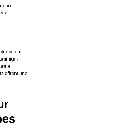
our un
ieux
r aluminium
aluminium
urale
s offrent une
ur
pes