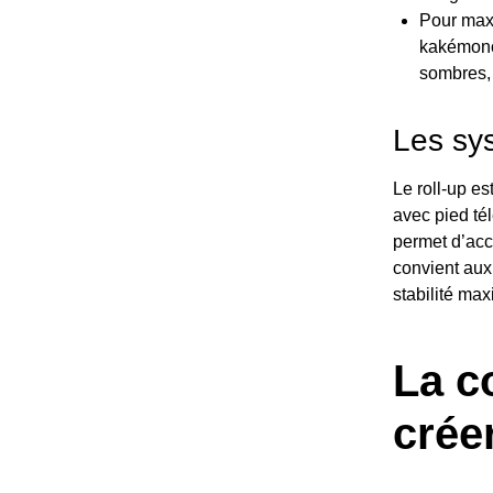
Pour maxi
kakémono 
sombres, 
Les sys
Le roll-up es
avec pied té
permet d’acc
convient aux
stabilité ma
La c
crée