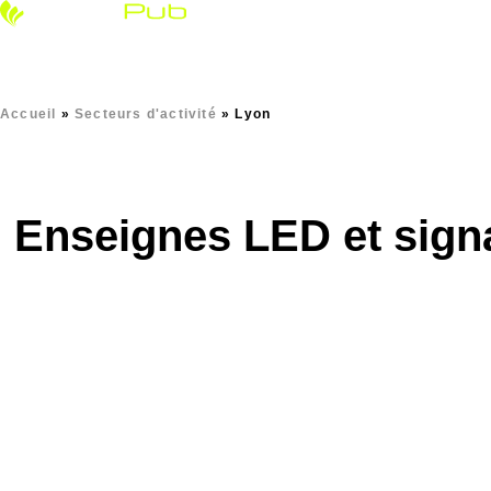
Enseignes & si
Accueil
»
Secteurs d'activité
»
Lyon
Enseignes LED et signal