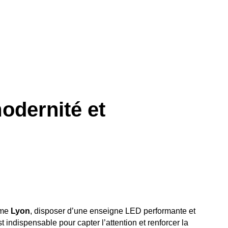
ration intérieure
Nos réalisations
À propos
Contact
modernité et
mme
Lyon
, disposer d’une enseigne LED performante et
 indispensable pour capter l’attention et renforcer la