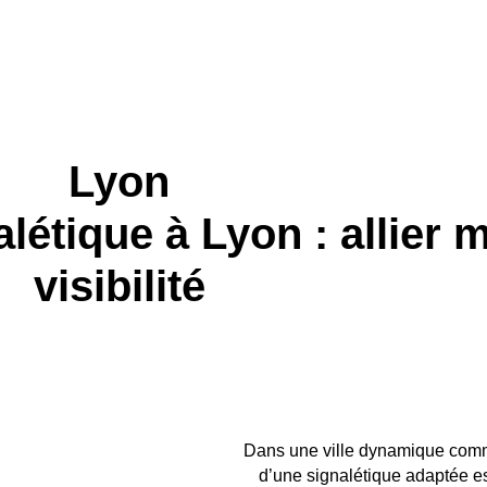
gnalétique
Marquage véhicules
Papeterie publicitaire
Déco
Lyon
étique à Lyon : allier 
visibilité
Dans une ville dynamique co
d’une signalétique adaptée est