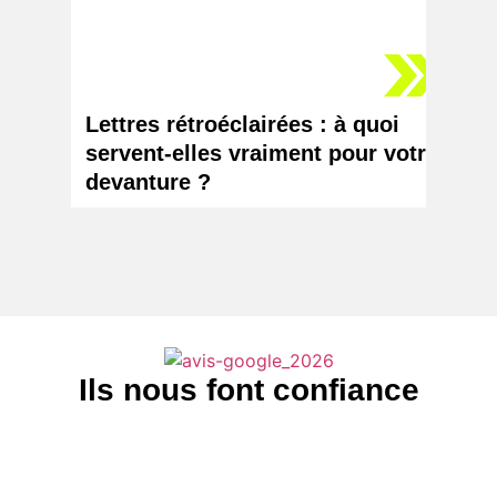
Lettres rétroéclairées : à quoi
Logo 
servent-elles vraiment pour votre
chang
devanture ?
votr
Ils nous font confiance