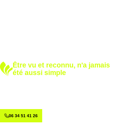
Être vu et reconnu, n'a jamais
été aussi simple
Développez votre notoriété
Renforcez votre image avec nos solutions sur mesure.
Appelez-nous dès aujourd’hui et voyons ensemble comment
valoriser votre marque.
06 34 51 41 26