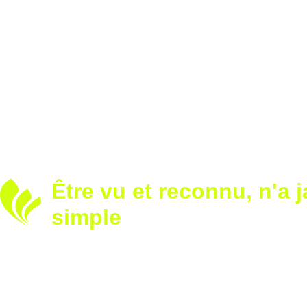
Être vu et reconnu, n'a 
simple
Développez votre notoriété
Renforcez votre image avec nos solutions sur
Appelez-nous dès aujourd’hui et voyons ensem
marque.