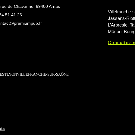
 rue de Chavanne, 69400 Arnas
Villefranche-
34 51 41 26
Jassans-Riotti
ontact@premiumpub.fr
L’Arbresle, Ta
Mâcon, Bour
Consultez 
EST
LYON
VILLEFRANCHE-SUR-SAÔNE
ales