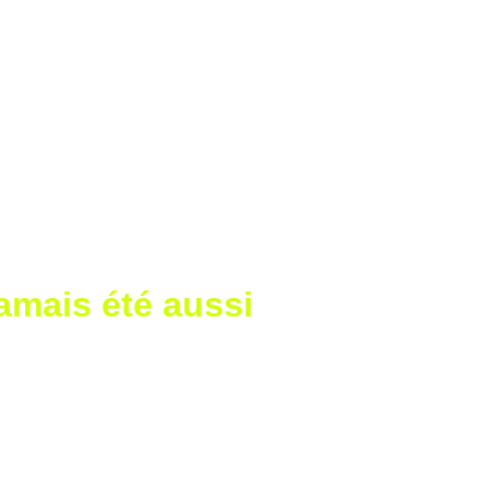
jamais été aussi
 mesure.
ble comment valoriser votre