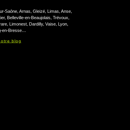
sur-Saône, Arnas, Gleizé, Limas, Anse,
er, Belleville-en-Beaujolais, Trévoux,
rare, Limonest, Dardilly, Vaise, Lyon,
g-en-Bresse…
notre blog