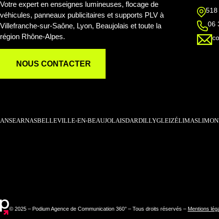
Votre expert en enseignes lumineuses, flocage de
518
véhicules, panneaux publicitaires et supports PLV à
06 
Villefranche-sur-Saône, Lyon, Beaujolais et toute la
région Rhône-Alpes.
c
NOUS CONTACTER
ANSE
ARNAS
BELLEVILLE-EN-BEAUJOLAIS
DARDILLY
GLEIZÉ
LIMAS
LIMON
© 2025 – Podium Agence de Communication 360° – Tous droits réservés –
Mentions lég