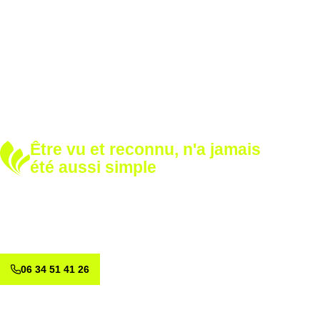
Être vu et reconnu, n'a jamais
été aussi simple
Développez votre notoriété
Renforcez votre image avec nos solutions sur mesure.
Appelez-nous dès aujourd’hui et voyons ensemble comment
valoriser votre marque.
06 34 51 41 26