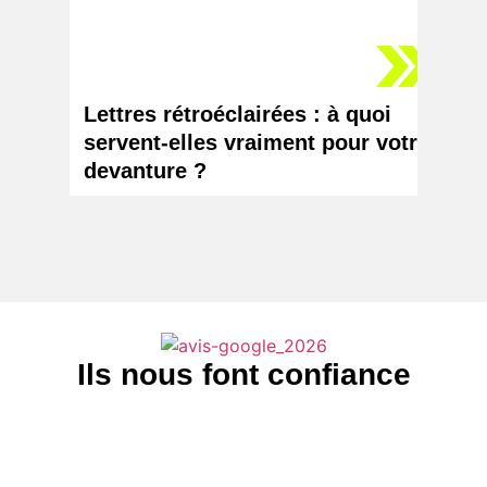
Lettres rétroéclairées : à quoi
Logo 
servent-elles vraiment pour votre
chang
devanture ?
votr
Ils nous font confiance