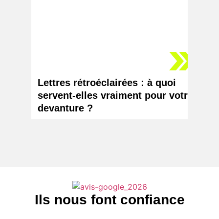
Lettres rétroéclairées : à quoi
Logo 
servent-elles vraiment pour votre
chang
devanture ?
votr
Ils nous font confiance