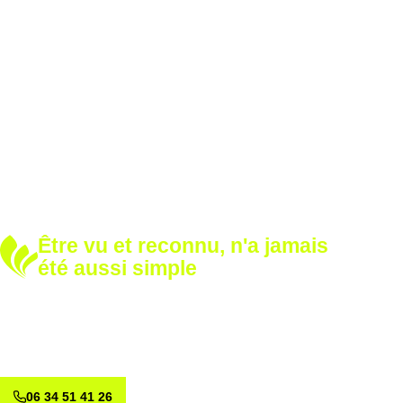
Être vu et reconnu, n'a jamais
été aussi simple
Développez votre notoriété
Renforcez votre image avec nos solutions sur mesure.
Appelez-nous dès aujourd’hui et voyons ensemble comment
valoriser votre marque.
06 34 51 41 26