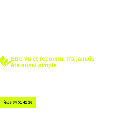
Être vu et reconnu, n'a jamais
été aussi simple
Développez votre notoriété
Renforcez votre image avec nos solutions sur mesure.
Appelez-nous dès aujourd’hui et voyons ensemble comment
valoriser votre marque.
06 34 51 41 26