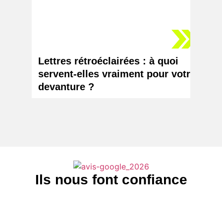
Lettres rétroéclairées : à quoi
Logo 
servent-elles vraiment pour votre
chang
devanture ?
votr
Ils nous font confiance