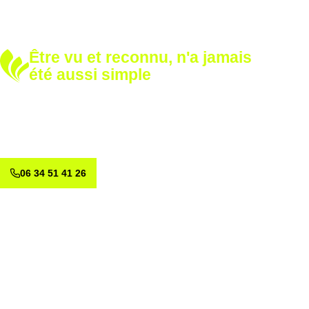
Être vu et reconnu, n'a jamais
été aussi simple
Développez votre notoriété
Renforcez votre image avec nos solutions sur mesure.
Appelez-nous dès aujourd’hui et voyons ensemble comment
valoriser votre marque.
06 34 51 41 26