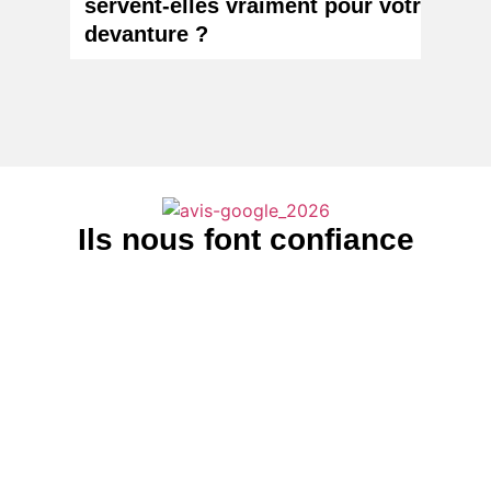
servent-elles vraiment pour votre
chang
devanture ?
votr
Ils nous font confiance