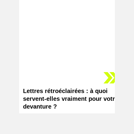
Lettres rétroéclairées : à quoi
Logo 
servent-elles vraiment pour votre
chang
devanture ?
votr