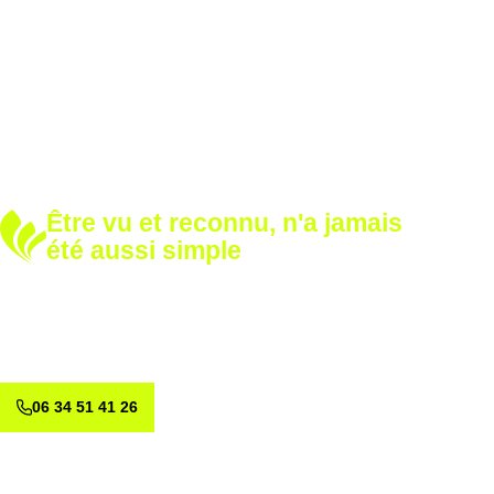
Être vu et reconnu, n'a jamais
été aussi simple
Développez votre notoriété
Renforcez votre image avec nos solutions sur mesure.
Appelez-nous dès aujourd’hui et voyons ensemble comment
valoriser votre marque.
06 34 51 41 26