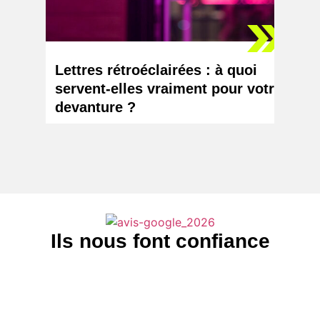
Lettres rétroéclairées : à quoi
Logo 
servent-elles vraiment pour votre
chang
devanture ?
votr
Ils nous font confiance