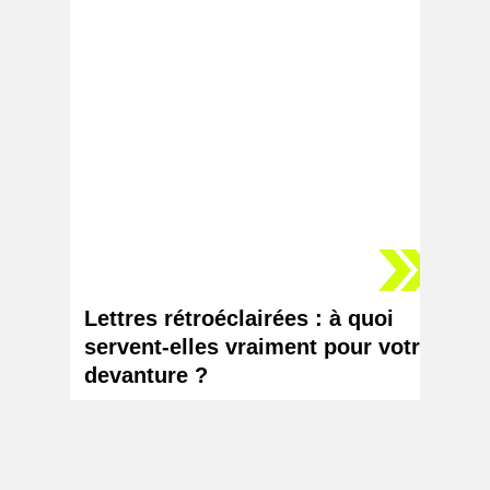
Lettres rétroéclairées : à quoi
Logo 
servent-elles vraiment pour votre
chang
devanture ?
votr