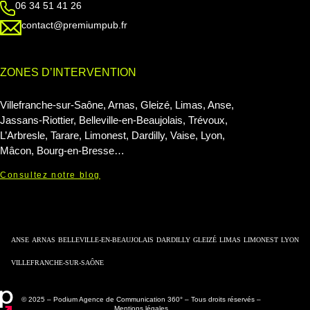
06 34 51 41 26
contact@premiumpub.fr
ZONES D’INTERVENTION
Villefranche-sur-Saône, Arnas, Gleizé, Limas, Anse,
Jassans-Riottier, Belleville-en-Beaujolais, Trévoux,
L’Arbresle, Tarare, Limonest, Dardilly, Vaise, Lyon,
Mâcon, Bourg-en-Bresse…
Consultez notre blog
ANSE
ARNAS
BELLEVILLE-EN-BEAUJOLAIS
DARDILLY
GLEIZÉ
LIMAS
LIMONEST
LYON
VILLEFRANCHE-SUR-SAÔNE
© 2025 – Podium Agence de Communication 360° – Tous droits réservés –
Mentions légales