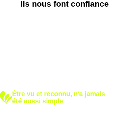
Ils nous font confiance
Être vu et reconnu, n'a jamais
été aussi simple
Développez votre notoriété
Renforcez votre image avec nos solutions sur mesure.
Appelez-nous dès aujourd’hui et voyons ensemble comment
valoriser votre marque.