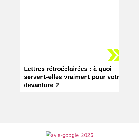
Lettres rétroéclairées : à quoi
Logo 
servent-elles vraiment pour votre
chang
devanture ?
votr