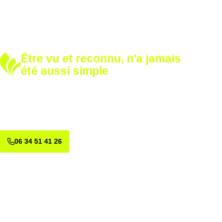
Être vu et reconnu, n'a jamais
été aussi simple
Développez votre notoriété
Renforcez votre image avec nos solutions sur mesure.
Appelez-nous dès aujourd’hui et voyons ensemble comment
valoriser votre marque.
06 34 51 41 26